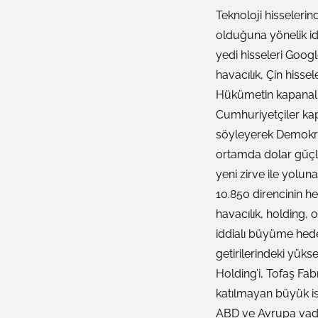
Teknoloji hisselerin
olduğuna yönelik id
yedi hisseleri Googl
havacılık, Çin hisse
Hükümetin kapanalı 
Cumhuriyetçiler ka
söyleyerek Demokrat
ortamda dolar güçlen
yeni zirve ile yolun
10.850 direncinin h
havacılık, holding,
iddialı büyüme hede
getirilerindeki yüks
Holding’i, Tofaş Fa
katılmayan büyük is
ABD ve Avrupa vadelil