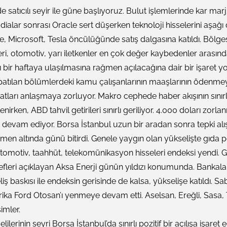
de satıcılı seyir ile güne başlıyoruz. Bulut işlemlerinde kar mar
dialar sonrası Oracle sert düşerken teknoloji hisselerini aşağ
e, Microsoft, Tesla öncülüğünde satış dalgasına katıldı. Bölge
leri, otomotiv, yarı iletkenler en çok değer kaybedenler arasında
bir haftaya ulaşılmasına rağmen açılacağına dair bir işaret yo
patılan bölümlerdeki kamu çalışanlarının maaşlarının ödenmey
ları anlaşmaya zorluyor. Makro cephede haber akışının sınırl
irken, ABD tahvil getirileri sınırlı geriliyor. 4.000 doları zor
a devam ediyor. Borsa İstanbul uzun bir aradan sonra tepki alış
emen altında günü bitirdi. Genele yaygın olan yükselişte gıda 
 otomotiv, taahhüt, telekomünikasyon hisseleri endeksi yendi. 
fleri açıklayan Aksa Enerji günün yıldızı konumunda. Bankalar
eliş baskısı ile endeksin gerisinde de kalsa, yükselişe katıldı. 
brika Ford Otosan’ı yenmeye devam etti. Aselsan, Ereğli, Sasa,
imler.
erinin seyri Borsa İstanbul’da sınırlı pozitif bir açılışa işaret 