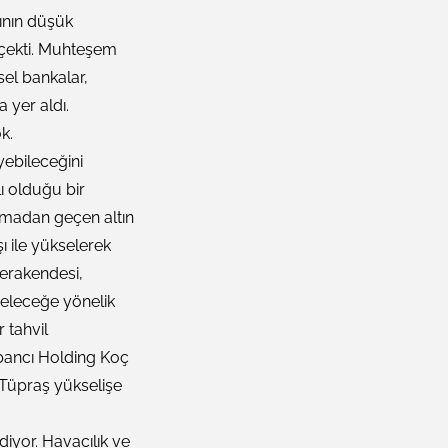
jının düşük
ı çekti. Muhteşem
sel bankalar,
 yer aldı.
k.
ebileceğini
ı olduğu bir
lanmadan geçen altın
ı ile yükselerek
perakendesi,
Geleceğe yönelik
 tahvil
Sabancı Holding Koç
 Tüpraş yükselişe
ediyor. Havacılık ve