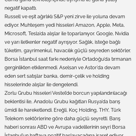
negatif kapattı.
Russell ve eşit ağırlıklı S&P yeni zirve ile yoluna devam
ediyor. Muhteşem yedi hisseleri Amazon, Apple, Meta,
Microsoft, Tesla’da alışlar ile toparlanıyor. Google, Nvidia
ve yarı iletkenler negatif ayrışıyor. Sağlık, isteğe bağlı
tüketim, gayrimenkul, havacılık güçlü seyreden sektörler.
Borsa İstanbul saat farkı nedeniyle Ortadoğu’da tırmanan
gerginlikten etkilenmedi. Aselsan ve Astor’da devam
eden sert satışlar banka, demir-çelik ve holding
hisselerinde alışlar ile dengelendi.
Zorlu Grubu hisseleri Vestel’de borcun yapılandırılacağı
beklentisi ile, Anadolu Grubu kağıtları Rusya’da barış
ümidi ile hareketlendi. Ereğli, Koç Holding, THY, Türk
Telekom sektörlerine göre daha güçlü seyretti. Barış
haberi sonrası ABD ve Avrupa vadelilerinin seyri Borsa
İstanbul’un haftaya pozitif başlayacağına işaret ediyor.