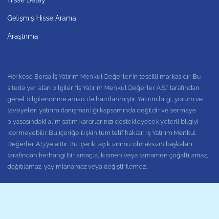
Gelişmiş Hisse Arama
Araştırma
Herkese Borsa İş Yatırım Menkul Değerler'in tescilli markasıdır. Bu
sitede yer alan bilgiler “İş Yatırım Menkul Değerler A.Ş.” tarafından
genel bilgilendirme amacı ile hazırlanmıştır. Yatırım bilgi, yorum ve
tavsiyeleri yatırım danışmanlığı kapsamında değildir ve sermaye
piyasasındaki alım satım kararlarınızı destekleyecek yeterli bilgiyi
içermeyebilir. Bu içeriğe ilişkin tüm telif hakları İş Yatırım Menkul
Değerler A.Ş.’ye aittir. Bu içerik, açık iznimiz olmaksızın başkaları
tarafından herhangi bir amaçla, kısmen veya tamamen çoğaltılamaz,
dağıtılamaz, yayımlanamaz veya değiştirilemez.