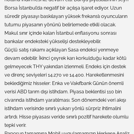
Borsa İstanbul’da negatif bir açılışa işaret ediyor. Uzun
süredir piyasayı baskılayan yüksek frekanslı oyuncuların
tutumu piyasanın yönünü belirlemede etkili olacak.
Makul sınır içinde kalan İstanbul enflasyonu sonrası
bankalar endeksteki yükselişi destekleyebilir.
Güçlü satış rakamı açıklayan Sasa endeksi yenmeye
devam edebilir. İkinci çeyrek karı korkulduğu kadar kötü
gelmeyecek THY yakından izlenmeli. Endeks için destek
ve direnç seviyeleri 14.270 ve 14.400. Hareketlenmesini
beklediğimiz hisseler: Enka ve Vakıfbank Günün önemli
verisi ABD tarım dışı istihdam. Piyasa beklentisi 110 bin
civarında istihdam yaratılması. Son dönemdeki veri akışı
istihdam verisinde sınırlı yukarı yönlü sürpriz ihtimalini
artırdı. Hisse piyasası veride sınırlı pozitif harekete olumlu
tepki verir.
Raporun tamamına Mobil uygulamamızın Herkese Analiz