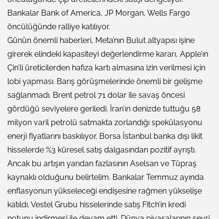
Bankalar Bank of America, JP Morgan, Wells Fargo
öncülüğünde ralliye katılıyor.
Günün önemli haberleri, Meta’nın Bulut altyapısı işine
girerek elindeki kapasiteyi değerlendirme kararı, Apple’ın
Çin’li üreticilerden hafıza kartı almasına izin verilmesi için
lobi yapması. Barış görüşmelerinde önemli bir gelişme
sağlanmadı. Brent petrol 71 dolar ile savaş öncesi
gördüğü seviyelere geriledi. İran’ın denizde tuttuğu 58
milyon varil petrolü satmakta zorlandığı spekülasyonu
enerji fiyatlarını baskılıyor. Borsa İstanbul banka dışı likit
hisselerde %3 küresel satış dalgasından pozitif ayrıştı.
Ancak bu artışın yarıdan fazlasının Aselsan ve Tüpraş
kaynaklı olduğunu belirtelim. Bankalar Temmuz ayında
enflasyonun yükseleceği endişesine rağmen yükselişe
katıldı. Vestel Grubu hisselerinde satış Fitch’in kredi
notunu indirmesi ile devam etti. Dünya piyasalarının seyri