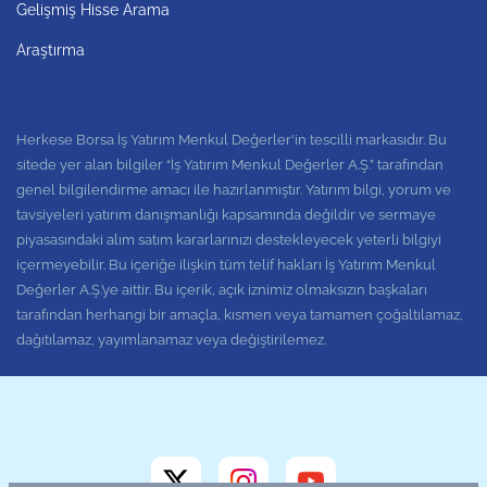
Gelişmiş Hisse Arama
Araştırma
Herkese Borsa İş Yatırım Menkul Değerler'in tescilli markasıdır. Bu
sitede yer alan bilgiler “İş Yatırım Menkul Değerler A.Ş.” tarafından
genel bilgilendirme amacı ile hazırlanmıştır. Yatırım bilgi, yorum ve
tavsiyeleri yatırım danışmanlığı kapsamında değildir ve sermaye
piyasasındaki alım satım kararlarınızı destekleyecek yeterli bilgiyi
içermeyebilir. Bu içeriğe ilişkin tüm telif hakları İş Yatırım Menkul
Değerler A.Ş.’ye aittir. Bu içerik, açık iznimiz olmaksızın başkaları
tarafından herhangi bir amaçla, kısmen veya tamamen çoğaltılamaz,
dağıtılamaz, yayımlanamaz veya değiştirilemez.