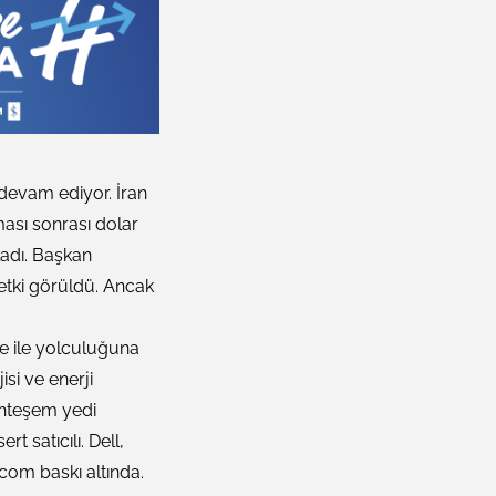
devam ediyor. İran
ması sonrası dolar
fladı. Başkan
 etki görüldü. Ancak
e ile yolculuğuna
si ve enerji
Muhteşem yedi
t satıcılı. Dell,
lcom baskı altında.