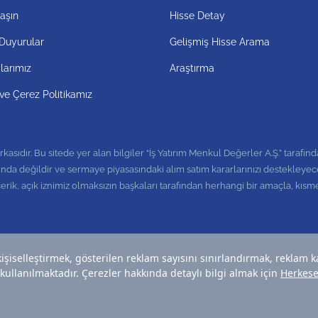
aşın
Hisse Detay
Duyurular
Gelişmiş Hisse Arama
alarımız
Araştırma
k ve Çerez Politikamız
asıdır. Bu sitede yer alan bilgiler “İş Yatırım Menkul Değerler A.Ş.” tarafınd
nda değildir ve sermaye piyasasındaki alım satım kararlarınızı destekleyecek 
Bu içerik, açık iznimiz olmaksızın başkaları tarafından herhangi bir amaçla, 
.