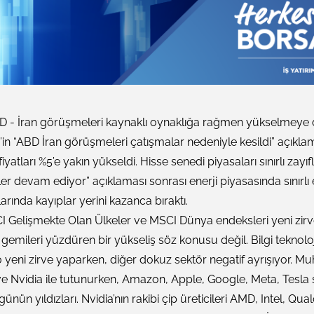
D - İran görüşmeleri kaynaklı oynaklığa rağmen yükselmeye 
’in “ABD İran görüşmeleri çatışmalar nedeniyle kesildi” açıkla
iyatları %5’e yakın yükseldi. Hisse senedi piyasaları sınırlı zayı
r devam ediyor” açıklaması sonrası enerji piyasasında sınırlı
arında kayıplar yerini kazanca bıraktı.
 Gelişmekte Olan Ülkeler ve MSCI Dünya endeksleri yeni zirv
mileri yüzdüren bir yükseliş söz konusu değil. Bilgi teknoloji
00 yeni zirve yaparken, diğer dokuz sektör negatif ayrışıyor. 
ve Nvidia ile tutunurken, Amazon, Apple, Google, Meta, Tesla ser
ünün yıldızları. Nvidia’nın rakibi çip üreticileri AMD, Intel, Qua