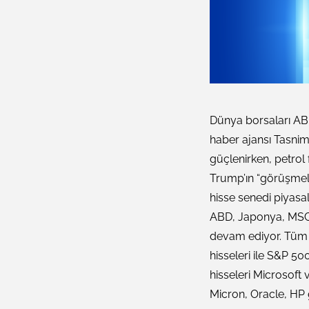
Dünya borsaları AB
haber ajansı Tasnim
güçlenirken, petrol f
Trump’ın “görüşmele
hisse senedi piyasal
ABD, Japonya, MSCI
devam ediyor. Tüm ge
hisseleri ile S&P 5
hisseleri Microsoft 
Micron, Oracle, HP g