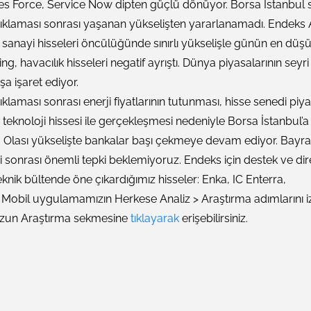
ales Force, Service Now dipten güçlü dönüyor. Borsa İstanbul s
klaması sonrası yaşanan yükselişten yararlanamadı. Endeks A
 sanayi hisseleri öncülüğünde sınırlı yükselişle günün en düş
ng, havacılık hisseleri negatif ayrıştı. Dünya piyasalarının seyr
ışa işaret ediyor.
laması sonrası enerji fiyatlarının tutunması, hisse senedi piya
teknoloji hissesi ile gerçekleşmesi nedeniyle Borsa İstanbul’a poz
. Olası yükselişte bankalar başı çekmeye devam ediyor. Bayram
i sonrası önemli tepki beklemiyoruz. Endeks için destek ve dir
knik bültende öne çıkardığımız hisseler: Enka, IC Enterra,
obil uygulamamızın Herkese Analiz > Araştırma adımlarını 
zun Araştırma sekmesine
tıklayarak
erişebilirsiniz.