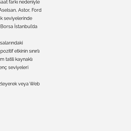
aat farkı nedeniyle
selsan, Astor, Ford
ük seviyelerinde
i Borsa İstanbul’da
salarındaki
itif etkinin sınırlı
 tatili kaynaklı
enç seviyeleri
izleyerek veya Web