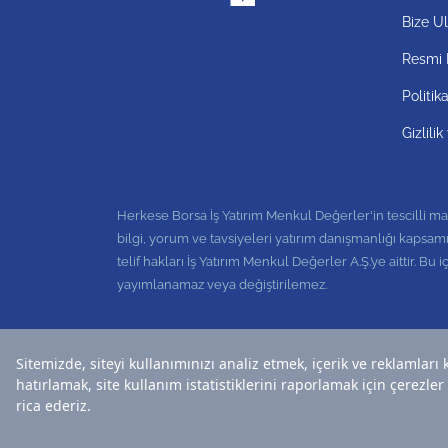
Bize Ul
Resmi 
Politik
Gizlili
Herkese Borsa İş Yatırım Menkul Değerler'in tescilli mark
bilgi, yorum ve tavsiyeleri yatırım danışmanlığı kapsamı
telif hakları İş Yatırım Menkul Değerler A.Ş.’ye aittir. 
yayımlanamaz veya değiştirilemez.
0850 721 57 00
© 2026 İş Yatırım Menkul Değerler A.Ş