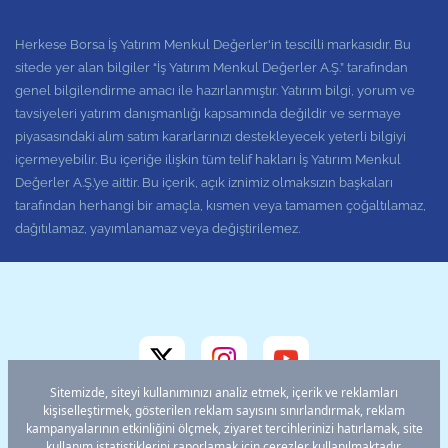
Herkese Borsa İş Yatırım Menkul Değerler'in tescilli markasıdır. Bu
sitede yer alan bilgiler “İş Yatırım Menkul Değerler A.Ş.” tarafından
genel bilgilendirme amacı ile hazırlanmıştır. Yatırım bilgi, yorum ve
tavsiyeleri yatırım danışmanlığı kapsamında değildir ve sermaye
piyasasındaki alım satım kararlarınızı destekleyecek yeterli bilgiyi
içermeyebilir. Bu içeriğe ilişkin tüm telif hakları İş Yatırım Menkul
Değerler A.Ş.’ye aittir. Bu içerik, açık iznimiz olmaksızın başkaları
tarafından herhangi bir amaçla, kısmen veya tamamen çoğaltılamaz,
dağıtılamaz, yayımlanamaz veya değiştirilemez.
0850 721 57 00