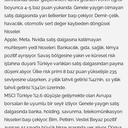
boyunca 4-5 baz puan yukarıda. Genele yaygın olmayan
satış dalgasında yarı iletkenler başı çekiyor. Demir-çelik,
havacılık, otomotiv sert değer kaybeden döngüsel
hisseler.
Apple, Meta, Nvidia satış dalgasına katılmayan
muhteşem yedi hisseleri. Bankacılık, gıda, sağlık, kimya
pozitif ayrışıyor. Savaş bölgesine yakın ve küresel risk
iştahına duyarlı Türkiye varlıkları satış dalgasından payına
düşeni alıyor. Ülke risk primi 8 baz puan yükselişle 235
seviyesine ulaşırken, 2 yıllık tahvil getirisi %42’nin, 10 yıllık
tahvil getirisi %34’ün üzerinde.
MSCI Türkiye %2,6 düşüşle gelişmekte olan Avrupa
borsaları ile uyumlu bir seyir izliyor. Genele yaygın satış
dalgasında banka, holding, savunma, telekomünikasyon
hisseleri başı çekiyor. Bim, Petkim, Vestel Beyaz pozitif
ayrışan az sayıda büyük hisse arasında yer alıyor. Dünya